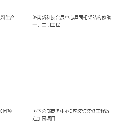
熟料生产
济南新科技会展中心屋面桁架结构修缮
程
一、二期工程
加固项
历下总部商务中心D座装饰装修工程改
造加固项目