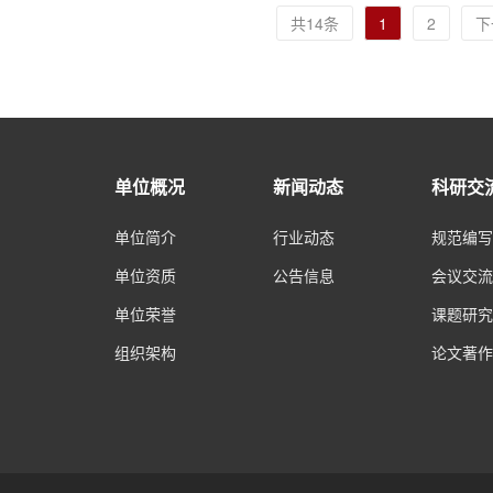
共14条
1
2
下
单位概况
新闻动态
科研交
单位简介
行业动态
规范编写
单位资质
公告信息
会议交流
单位荣誉
课题研究
组织架构
论文著作