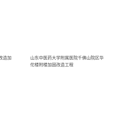
改造加
山东中医药大学附属医院千佛山院区华
佗楼附楼加固改造工程