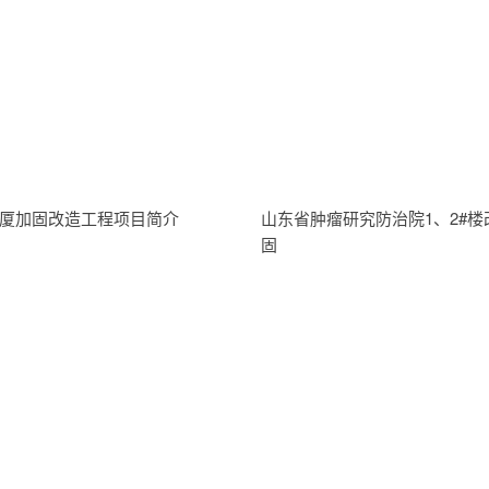
厦加固改造工程项目简介
山东省肿瘤研究防治院1、2#楼
固